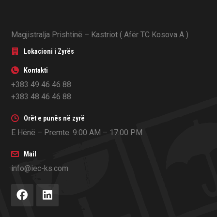
Magjistralja Prishtinë – Kastriot ( Afër TC Kosova A )
Lokacioni i Zyrës
Kontakti
+383 49 46 46 88
+383 48 46 46 88
Orët e punës në zyrë
E Hënë – Premte: 9:00 AM – 17:00 PM
Mail
info@iec-ks.com