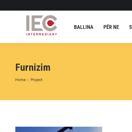
BALLINA
PËR NE
S
BALLINA
PËR NE
S
Furnizim
Home
Project
You are here: