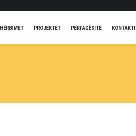
HËRBIMET
PROJEKTET
PËRFAQËSITË
KONTAKTI
HËRBIMET
PROJEKTET
PËRFAQËSITË
KONTAKTI