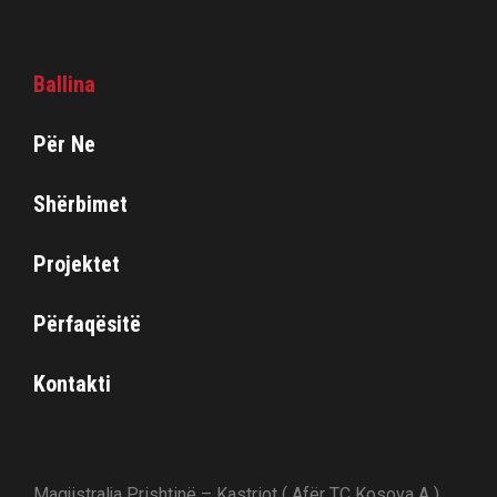
Ballina
Për Ne
Shërbimet
Projektet
Përfaqësitë
Kontakti
Magjistralja Prishtinë – Kastriot ( Afër TC Kosova A )