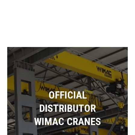
Veshje me pluhur elektrostatik (powder
coating) për mbrojtje afatgjatë, pamje
estetike dhe rezistencë ndaj konsumit.
OFFICIAL
DISTRIBUTOR
WIMAC CRANES