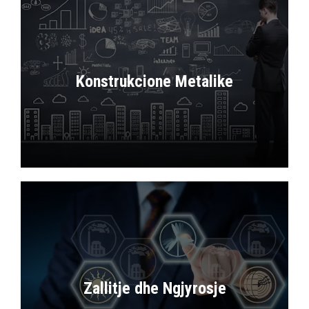
Konstrukcione Metalike
Prodhim dhe montim i strukturave
metalike për objekte industriale,
komerciale dhe infrastrukturore me
standarde të larta sigurie dhe
Zallitje dhe Ngjyrosje
qëndrueshmërie.