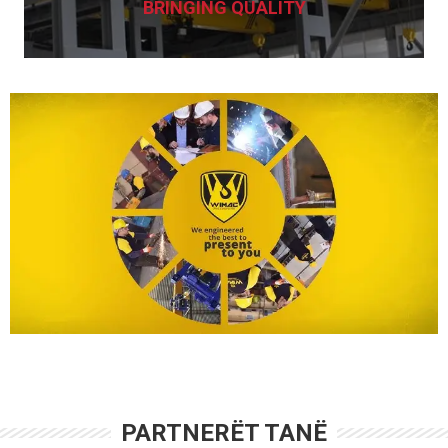
BRINGING QUALITY
WIMAC CRANE ENGINEERING
SYSTEMS
As Wimac Crane, we work with the most qualified
personnel and experienced professional staff. We
continuously implement innovative solutions and
guarantee the best service.
VISIT WEBSITE
PARTNERËT TANË