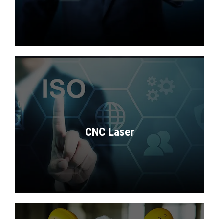
Përpunim sipërfaqësor profesional me
zallitje dhe veshje mbrojtëse për
rezistencë maksimale ndaj korrozionit dhe
kushteve atmosferike.
CNC Laser