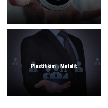
Ofrojmë vinça industrialë të certifikuar
dhe shërbime profesionale montimi,
mirëmbajtjeje dhe asistence teknike.
Plastifikim i Metalit